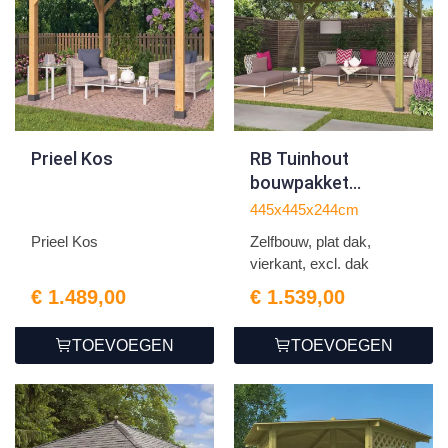
Prieel Kos
RB Tuinhout
bouwpakket
overkapping 455 x
445x445x244cm
455 cm
Prieel Kos
Zelfbouw, plat dak,
vierkant, excl. dak
€ 1.489,00
€ 1.539,00
TOEVOEGEN
TOEVOEGEN