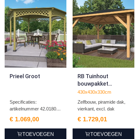
Prieel Groot
RB Tuinhout
bouwpakket
overkapping 430 x
430x430x330cm
430 cm piramide
Specificaties:
Zelfbouw, piramide dak,
artikelnummer 42.0180n
vierkant, excl. dak
houtsoo...
€ 1.069,00
€ 1.729,01
TOEVOEGEN
TOEVOEGEN