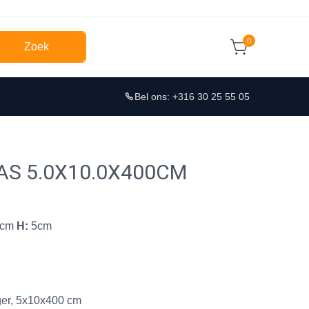
0
Zoek
Bel ons: +316 30 25 55 05
AS 5.0X10.0X400CM
0cm
H:
5cm
ger, 5x10x400 cm