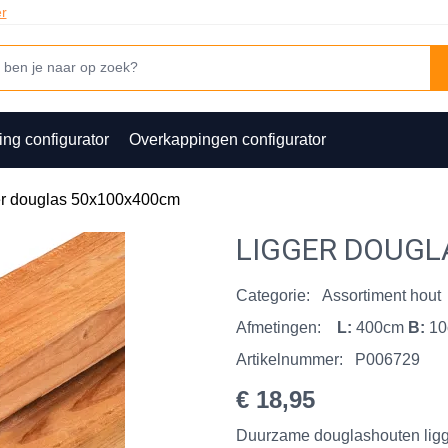
er
ing configurator
Overkappingen configurator
er douglas 50x100x400cm
LIGGER DOUGL
Categorie:
Assortiment hout
Afmetingen:
L:
400cm
B:
1
Artikelnummer:
P006729
€ 18,95
Duurzame douglashouten lig