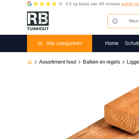
4.5
op basis van
49 reviews
bekijk hi
Alle categorieën
Home
Schutt
Assortiment hout
Balken en regels
Ligg