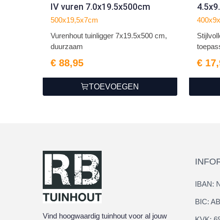
IV vuren 7.0x19.5x500cm
4.5x
500x19,5x7cm
400x9
Vurenhout tuinligger 7x19.5x500 cm,
Stijlvo
duurzaam
toepass
€ 88,95
€ 17
TOEVOEGEN
INFO
IBAN: 
BIC: 
Vind hoogwaardig tuinhout voor al jouw
KVK: 6