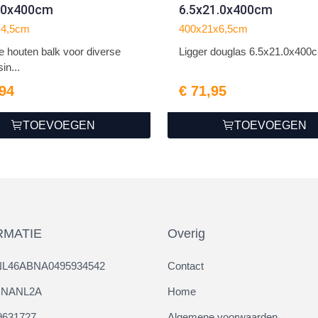
9.0x400cm
6.5x21.0x400cm
x4,5cm
400x21x6,5cm
lle houten balk voor diverse
Ligger douglas 6.5x21.0x400
in...
,94
€ 71,95
TOEVOEGEN
TOEVOEGEN
RMATIE
Overig
NL46ABNA0495934542
Contact
ABNANL2A
Home
9631727
Algemene voorwaarden