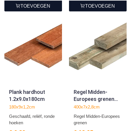
TOEVOEGEN
TOEVOEGEN
Plank hardhout
Regel Midden-
1.2x9.0x180cm
Europees grenen
2.8x7.0x400cm
180x9x1,2cm
400x7x2,8cm
Geschaafd, reliëf, ronde
Regel Midden-Europees
hoeken
grenen