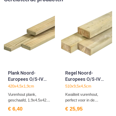
Plank Noord-
Regel Noord-
Europees O/S-IV
Europees O/S-IV
vuren
vuren
420x4,5x1,9cm
510x9,5x4,5cm
1.9x4.5x420cm
4.5x9.5x510cm
Vurenhout plank,
Kwaliteit vurenhout,
geschaafd, 1.9x4.5x420
perfect voor in de
cm
openh...
€ 6,40
€ 25,95