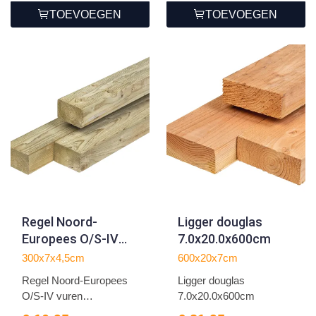
TOEVOEGEN
TOEVOEGEN
Regel Noord-
Ligger douglas
Europees O/S-IV
7.0x20.0x600cm
vuren
300x7x4,5cm
600x20x7cm
4.5x7.0x300cm
Regel Noord-Europees
Ligger douglas
O/S-IV vuren
7.0x20.0x600cm
4.5x7.0x300...