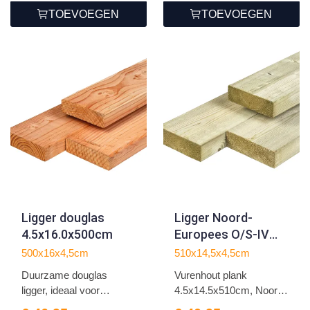
TOEVOEGEN
TOEVOEGEN
Ligger douglas
Ligger Noord-
4.5x16.0x500cm
Europees O/S-IV
vuren
500x16x4,5cm
510x14,5x4,5cm
4.5x14.5x510cm
Duurzame douglas
Vurenhout plank
ligger, ideaal voor
4.5x14.5x510cm, Noord-
overkapp...
Europee...