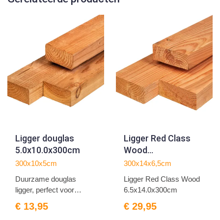
Ligger douglas
Ligger Red Class
5.0x10.0x300cm
Wood
6.5x14.0x300cm
300x10x5cm
300x14x6,5cm
Duurzame douglas
Ligger Red Class Wood
ligger, perfect voor
6.5x14.0x300cm
project...
€ 13,95
€ 29,95