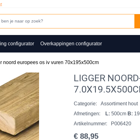
er
ing configurator
Overkappingen configurator
r noord europees os iv vuren 70x195x500cm
LIGGER NOORD
7.0X19.5X500
Categorie:
Assortiment hout
Afmetingen:
L:
500cm
B:
19
Artikelnummer:
P006420
€ 88,95