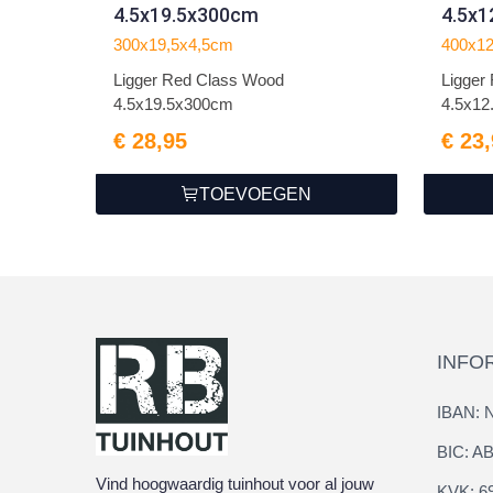
4.5x19.5x300cm
4.5x
300x19,5x4,5cm
400x1
Ligger Red Class Wood
Ligger
4.5x19.5x300cm
4.5x12
€ 28,95
€ 23
TOEVOEGEN
INFO
IBAN: 
BIC: 
Vind hoogwaardig tuinhout voor al jouw
KVK: 6