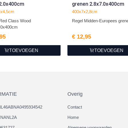
12.0x400cm
grenen 2.8x7.0x400cm
2x4,5cm
400x7x2,8cm
 Red Class Wood
Regel Midden-Europees gren
.0x400cm
,95
€ 12,95
TOEVOEGEN
TOEVOEGEN
RMATIE
Overig
NL46ABNA0495934542
Contact
ABNANL2A
Home
9631727
Algemene voorwaarden