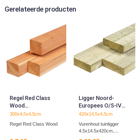
Gerelateerde producten
Regel Red Class
Ligger Noord-
Wood
Europees O/S-IV
4.5x4.5x300cm
vuren
300x4,5x4,5cm
420x14,5x4,5cm
4.5x14.5x420cm
Regel Red Class Wood
Vurenhout tuinligger
4.5x14.5x420cm,
duurzaam