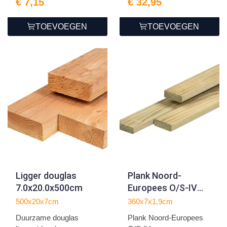
€ 7,15
€ 32,95
TOEVOEGEN
TOEVOEGEN
Ligger douglas
Plank Noord-
7.0x20.0x500cm
Europees O/S-IV
vuren
500x20x7cm
360x7x1,9cm
1.9x7.0x360cm
Duurzame douglas
Plank Noord-Europees