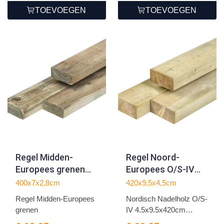
TOEVOEGEN
TOEVOEGEN
Regel Midden-
Regel Noord-
Europees grenen
Europees O/S-IV
2.8x7.0x400cm
vuren
400x7x2,8cm
420x9,5x4,5cm
4.5x9.5x420cm
Regel Midden-Europees
Nordisch Nadelholz O/S-
grenen
IV 4.5x9.5x420cm
Brett...