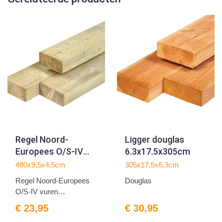
Regel Noord-
Ligger douglas
Europees O/S-IV
6.3x17.5x305cm
vuren
480x9,5x4,5cm
305x17,5x6,3cm
4.5x9.5x480cm
Regel Noord-Europees
Douglas
O/S-IV vuren
4.5x9.5x480...
€ 23,95
€ 30,95