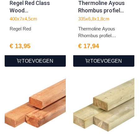
Regel Red Class
Thermoline Ayous
Wood
Rhombus profiel
4.5x7.0x400cm
geschaafd
400x7x4,5cm
335x6,8x1,8cm
1.8x6.8x335cm
Regel Red
Thermoline Ayous
Rhombus profiel
geschaafd
€ 13,95
€ 17,94
TOEVOEGEN
TOEVOEGEN