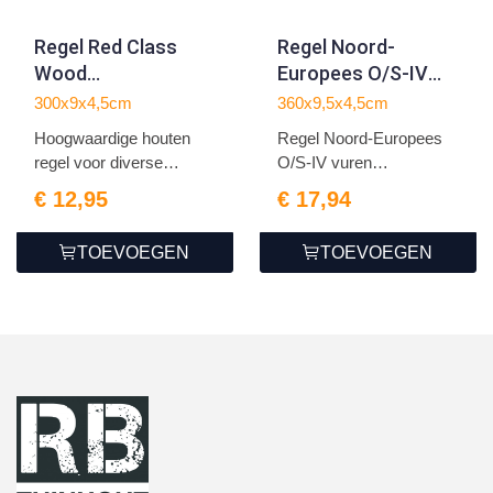
Regel Red Class
Regel Noord-
Wood
Europees O/S-IV
4.5x9.0x300cm
vuren
300x9x4,5cm
360x9,5x4,5cm
4.5x9.5x360cm
Hoogwaardige houten
Regel Noord-Europees
regel voor diverse
O/S-IV vuren
doelei...
4.5x9.5x360...
€ 12,95
€ 17,94
TOEVOEGEN
TOEVOEGEN