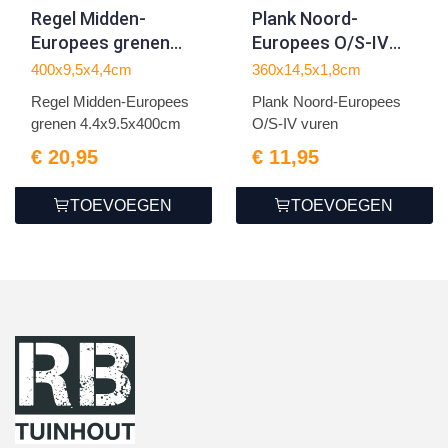
Regel Midden-
Plank Noord-
Europees grenen
Europees O/S-IV
4.4x9.5x400cm
vuren
400x9,5x4,4cm
360x14,5x1,8cm
1.8x14.5x360cm
Regel Midden-Europees
Plank Noord-Europees
grenen 4.4x9.5x400cm
O/S-IV vuren
€ 20,95
€ 11,95
TOEVOEGEN
TOEVOEGEN