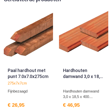
Paal hardhout met
Hardhouten
punt 7.0x7.0x275cm
damwand 3,0 x 18,5
x 400 fijnbezaagd -
275x7x7cm
duurzaamheidsklasse
Fijnbezaagd
Hardhouten damwand
1
3,0 x 18,5 x 400
fijnbezaa...
€ 26,95
€ 46,95