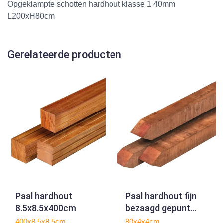
Opgeklampte schotten hardhout klasse 1 40mm
L200xH80cm
Gerelateerde producten
Paal hardhout
Paal hardhout fijn
8.5x8.5x400cm
bezaagd gepunt
4.0x4.0x80cm
400x8,5x8,5cm
80x4x4cm