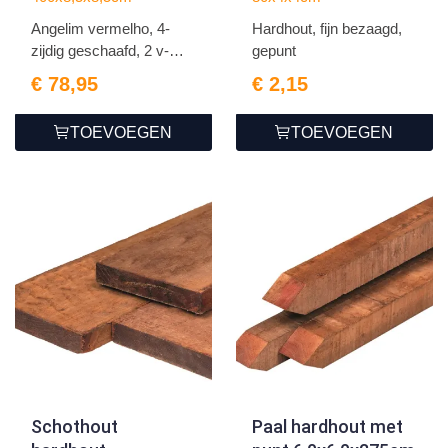
Angelim vermelho, 4-
Hardhout, fijn bezaagd,
zijdig geschaafd, 2 v-
gepunt
gro...
€ 78,95
€ 2,15
TOEVOEGEN
TOEVOEGEN
Schothout
Paal hardhout met