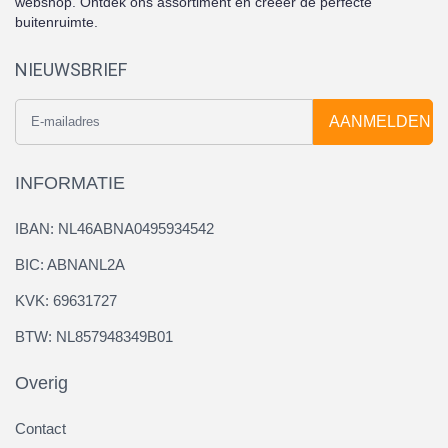
webshop. Ontdek ons assortiment en creëer de perfecte
buitenruimte.
NIEUWSBRIEF
AANMELDEN
INFORMATIE
IBAN: NL46ABNA0495934542
BIC: ABNANL2A
KVK: 69631727
BTW: NL857948349B01
Overig
Contact