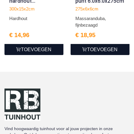
hardhout
punt 6.0x6.0x275cm
2.0x15.0x300cm
300x15x2cm
275x6x6cm
Hardhout
Massaranduba,
fijnbezaagd
€ 14,96
€ 18,95
TOEVOEGEN
TOEVOEGEN
Vind hoogwaardig tuinhout voor al jouw projecten in onze