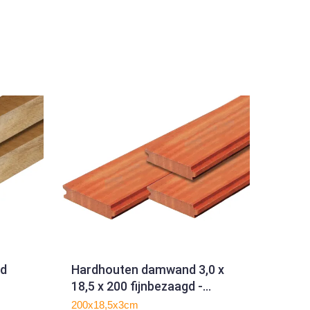
fd
Hardhouten damwand 3,0 x
18,5 x 200 fijnbezaagd -
duurzaamheidsklasse 1
200x18,5x3cm