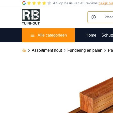
4.5
op basis van
49 reviews
bekijk hi
Alle categorieën
Home
Schutt
Assortiment hout
Fundering en palen
Pa