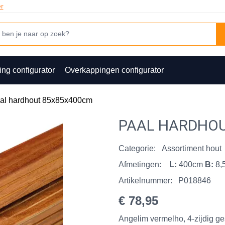
er
ing configurator
Overkappingen configurator
al hardhout 85x85x400cm
PAAL HARDHOU
Categorie:
Assortiment hout
Afmetingen:
L:
400cm
B:
8,
Artikelnummer:
P018846
€ 78,95
Angelim vermelho, 4-zijdig g