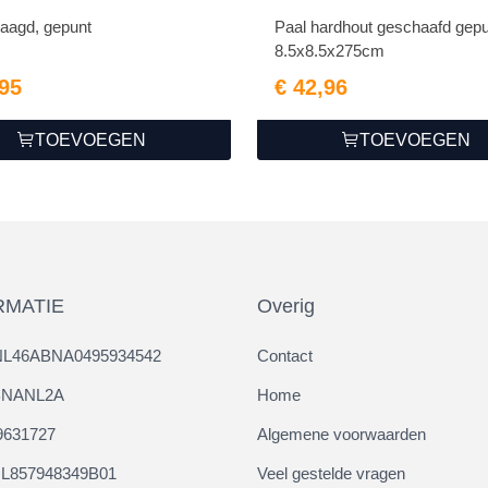
zaagd, gepunt
Paal hardhout geschaafd gepu
8.5x8.5x275cm
,95
€ 42,96
TOEVOEGEN
TOEVOEGEN
RMATIE
Overig
NL46ABNA0495934542
Contact
ABNANL2A
Home
9631727
Algemene voorwaarden
L857948349B01
Veel gestelde vragen