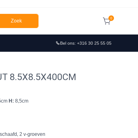
0
Zoek
Bel ons: +316 30 25 55 05
T 8.5X8.5X400CM
5cm
H:
8,5cm
eschaafd, 2 v-groeven