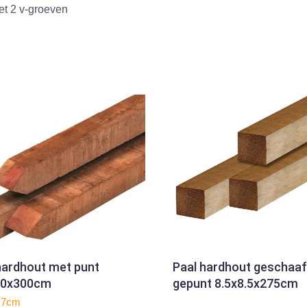
et 2 v-groeven
hardhout met punt
Paal hardhout geschaa
7.0x300cm
gepunt 8.5x8.5x275cm
x7cm