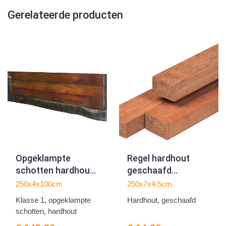
Gerelateerde producten
Opgeklampte
Regel hardhout
schotten hardhout
geschaafd
klasse 1 40mm
4.5x7.0x250cm
250x4x100cm
250x7x4,5cm
L250xH100cm
Klasse 1, opgeklampte
Hardhout, geschaafd
schotten, hardhout