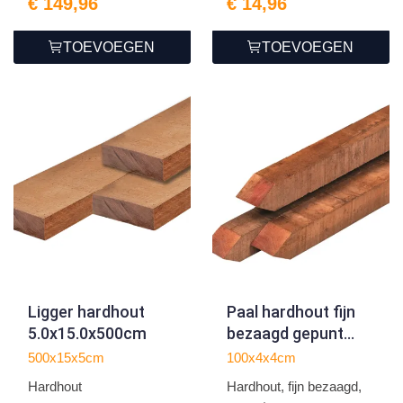
€ 149,96
€ 14,96
TOEVOEGEN
TOEVOEGEN
Ligger hardhout
Paal hardhout fijn
5.0x15.0x500cm
bezaagd gepunt
4.0x4.0x100cm
500x15x5cm
100x4x4cm
Hardhout
Hardhout, fijn bezaagd,