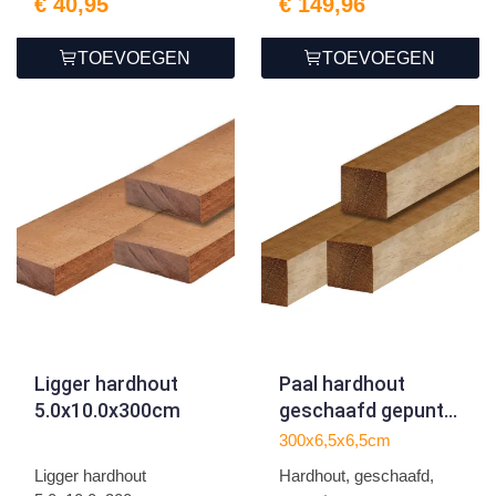
€ 40,95
€ 149,96
TOEVOEGEN
TOEVOEGEN
Ligger hardhout
Paal hardhout
5.0x10.0x300cm
geschaafd gepunt
6.5x6.5x300cm
300x6,5x6,5cm
Ligger hardhout
Hardhout, geschaafd,