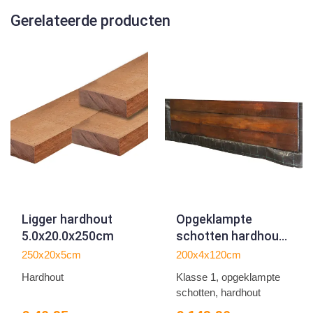
Gerelateerde producten
Ligger hardhout
Opgeklampte
5.0x20.0x250cm
schotten hardhout
klasse 1 40mm
250x20x5cm
200x4x120cm
L200xH120cm
Hardhout
Klasse 1, opgeklampte
schotten, hardhout