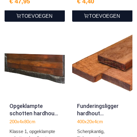
€ 47,95
€ 4,40
TOEVOEGEN
TOEVOEGEN
Opgeklampte
Funderingsligger
schotten hardhout
hardhout
klasse 1 40mm
4.0x20.0x400cm
200x4x80cm
400x20x4cm
L200xH80cm
Klasse 1, opgeklampte
Scherpkantig,