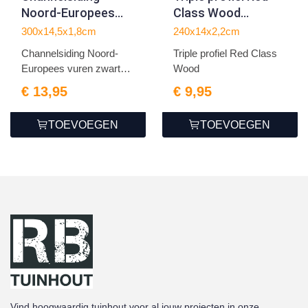
Noord-Europees
Class Wood
vuren zwart
2.2x14.0x240cm
300x14,5x1,8cm
240x14x2,2cm
gespoten
Channelsiding Noord-
Triple profiel Red Class
1.8x14.5x300cm
Europees vuren zwart
Wood
gesp...
€ 13,95
€ 9,95
TOEVOEGEN
TOEVOEGEN
Vind hoogwaardig tuinhout voor al jouw projecten in onze