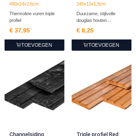
2.6x14.0x450cm
1.9x13.0x245cm
450x14x2,6cm
245x13x1,9cm
Thermoline vuren triple
Duurzame, stijlvolle
profiel
douglas houten
profielen...
€ 37,95
€ 8,25
TOEVOEGEN
TOEVOEGEN
Channelsiding
Triple profiel Red