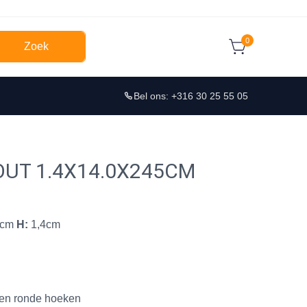
0
Zoek
Bel ons: +316 30 25 55 05
UT 1.4X14.0X245CM
4cm
H:
1,4cm
f en ronde hoeken