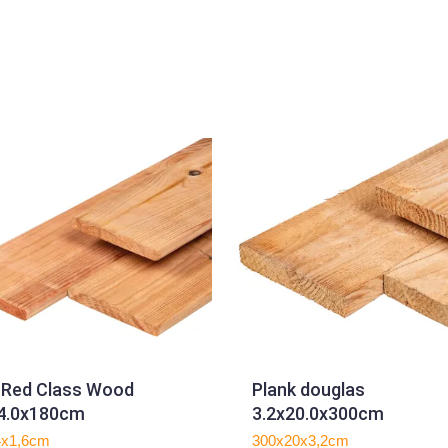
 Red Class Wood
Plank douglas
14.0x180cm
3.2x20.0x300cm
4x1,6cm
300x20x3,2cm