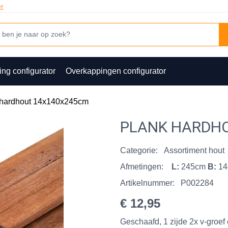
er
ing configurator
Overkappingen configurator
 hardhout 14x140x245cm
PLANK HARDHO
Categorie:
Assortiment hout
Afmetingen:
L:
245cm
B:
1
Artikelnummer:
P002284
€ 12,95
Geschaafd, 1 zijde 2x v-groe