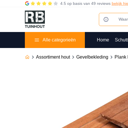
4.5
op basis van
49 reviews
bekijk hi
Alle categorieën
Home
Schutt
Assortiment hout
Gevelbekleding
Plank