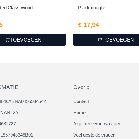
Red Class Wood
Plank douglas
5
€ 17,94
TOEVOEGEN
TOEVOEGEN
RMATIE
Overig
NL46ABNA0495934542
Contact
ABNANL2A
Home
9631727
Algemene voorwaarden
L857948349B01
Veel gestelde vragen