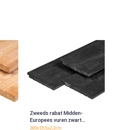
Zweeds rabat Midden-
Europees vuren zwart
1.1/2.2x19.5x300cm
300x19,5x2,2cm