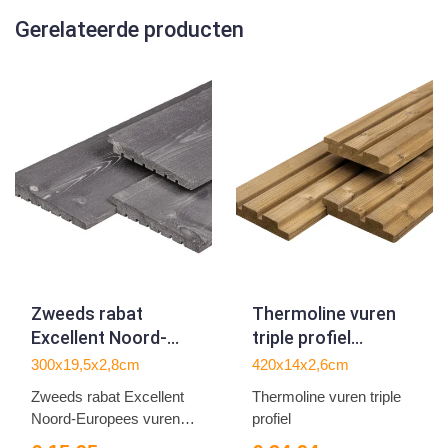
Gerelateerde producten
Zweeds rabat
Thermoline vuren
Excellent Noord-
triple profiel
Europees vuren
2.6x14.0x420cm
300x19,5x2,8cm
420x14x2,6cm
grijs gespoten
Zweeds rabat Excellent
Thermoline vuren triple
1.4/2.8x19.5x300cm
Noord-Europees vuren
profiel
g...