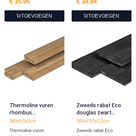
€ 15,95
€ 34,94
TOEVOEGEN
TOEVOEGEN
Thermoline vuren
Zweeds rabat Eco
rhombus
douglas zwart
2.0x6.5x360cm
geïmpregneerd
360x6,5x2cm
300x19,5x2,2cm
1.1/2.2x19.5x300cm
Thermoline vuren
Zweeds rabat Eco