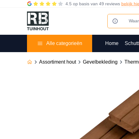
4.5
op basis van
49 reviews
bekijk hi
Alle categorieën
Home
Schutt
Assortiment hout
Gevelbekleding
Thermo