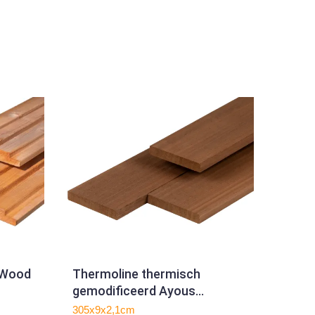
s Wood
Thermoline thermisch
gemodificeerd Ayous
channelsiding 2,1 x 9,0 x 305
305x9x2,1cm