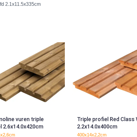
afd 2.1x11.5x335cm
oline vuren triple
Triple profiel Red Clas
el 2.6x14.0x420cm
2.2x14.0x400cm
4x2,6cm
400x14x2,2cm