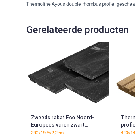
Thermoline Ayous double rhombus profiel gescha
Gerelateerde producten
Zweeds rabat Eco Noord-
Therm
Europees vuren zwart
profi
gespoten
390x19,5x2,2cm
420x1