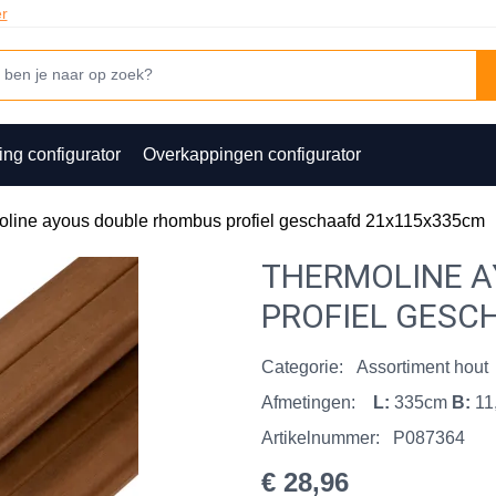
er
ing configurator
Overkappingen configurator
line ayous double rhombus profiel geschaafd 21x115x335cm
THERMOLINE 
PROFIEL GESC
Categorie:
Assortiment hout
Afmetingen:
L:
335cm
B:
11
Artikelnummer:
P087364
€ 28,96