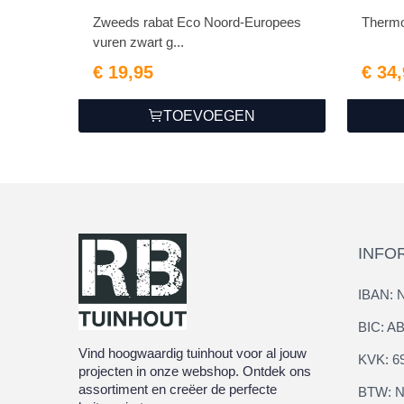
1.1/2.2x19.5x390cm
Zweeds rabat Eco Noord-Europees
Thermol
vuren zwart g...
€ 19,95
€ 34
TOEVOEGEN
INFO
IBAN: 
BIC: 
Vind hoogwaardig tuinhout voor al jouw
KVK: 6
projecten in onze webshop. Ontdek ons
assortiment en creëer de perfecte
BTW: N