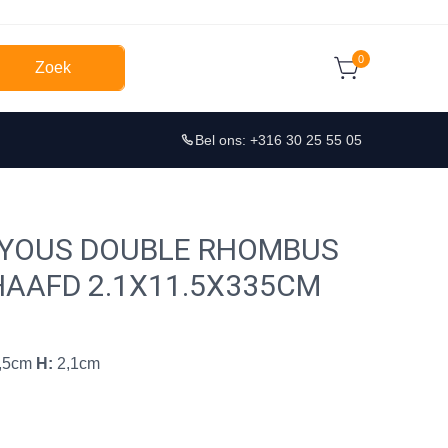
0
Zoek
Bel ons: +316 30 25 55 05
AYOUS DOUBLE RHOMBUS
HAAFD 2.1X11.5X335CM
,5cm
H:
2,1cm