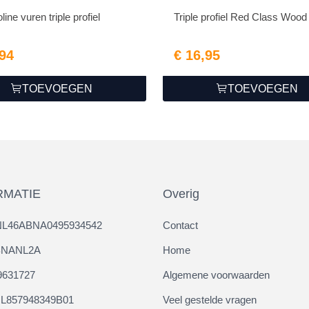
ine vuren triple profiel
Triple profiel Red Class Wood
,94
€ 16,95
TOEVOEGEN
TOEVOEGEN
RMATIE
Overig
NL46ABNA0495934542
Contact
ABNANL2A
Home
9631727
Algemene voorwaarden
L857948349B01
Veel gestelde vragen