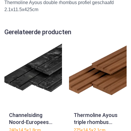
Thermoline Ayous double rhombus profiel geschaafd
2.1x11.5x425cm
Gerelateerde producten
Channelsiding
Thermoline Ayous
Noord-Europees
triple rhombus
vuren zwart
profiel geschaafd
240x14,5x1,8cm
275x14,5x2,1cm