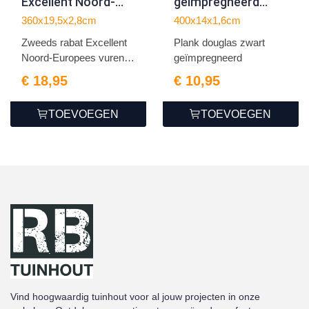
Excellent Noord-
geïmpregneerd
Europees vuren
1.6x14.0x400cm
360x19,5x2,8cm
400x14x1,6cm
zwart gespoten
Zweeds rabat Excellent
Plank douglas zwart
1.4/2.8x19.5x360cm
Noord-Europees vuren
geïmpregneerd
z...
€ 18,95
€ 10,95
TOEVOEGEN
TOEVOEGEN
Vind hoogwaardig tuinhout voor al jouw projecten in onze