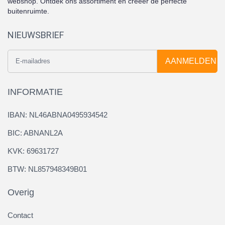
webshop. Ontdek ons assortiment en creëer de perfecte
buitenruimte.
NIEUWSBRIEF
AANMELDEN
INFORMATIE
IBAN: NL46ABNA0495934542
BIC: ABNANL2A
KVK: 69631727
BTW: NL857948349B01
Overig
Contact