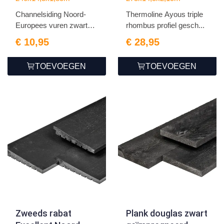
gespoten
2.1x14.5x275cm
Channelsiding Noord-
Thermoline Ayous triple
1.8x14.5x240cm
Europees vuren zwart
rhombus profiel gesch...
gesp...
€ 10,95
€ 28,95
TOEVOEGEN
TOEVOEGEN
Zweeds rabat
Plank douglas zwart