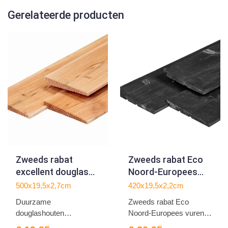
Gerelateerde producten
Zweeds rabat
Zweeds rabat Eco
excellent douglas
Noord-Europees
1.2/2.7x19.5x500cm
vuren zwart
500x19,5x2,7cm
420x19,5x2,2cm
gespoten
Duurzame
Zweeds rabat Eco
1.1/2.2x19.5x420cm
douglashouten
Noord-Europees vuren
rabatdelen, 1.2/2.7x19...
zwart g...