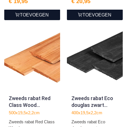
€ 19,95
€ 20,95
TOEVOEGEN
TOEVOEGEN
Zweeds rabat Red
Zweeds rabat Eco
Class Wood
douglas zwart
1.1/2.2x19.5x500cm
geïmpregneerd
500x19,5x2,2cm
400x19,5x2,2cm
1.1/2.2x19.5x400cm
Zweeds rabat Red Class
Zweeds rabat Eco