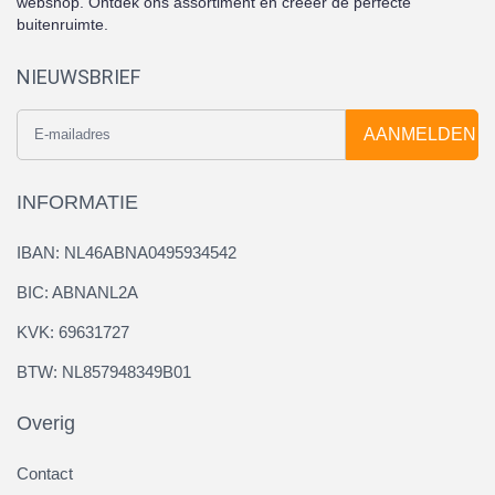
webshop. Ontdek ons assortiment en creëer de perfecte
buitenruimte.
NIEUWSBRIEF
AANMELDEN
INFORMATIE
IBAN: NL46ABNA0495934542
BIC: ABNANL2A
KVK: 69631727
BTW: NL857948349B01
Overig
Contact