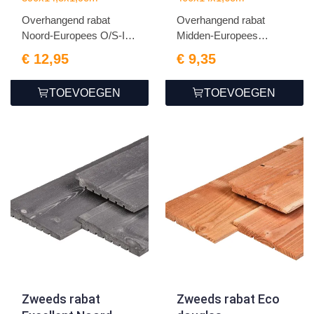
1.9x14.5x390cm
1.6x14.0x400cm
Overhangend rabat
Overhangend rabat
Noord-Europees O/S-IV
Midden-Europees
vuren
grenen
€ 12,95
€ 9,35
TOEVOEGEN
TOEVOEGEN
Zweeds rabat
Zweeds rabat Eco