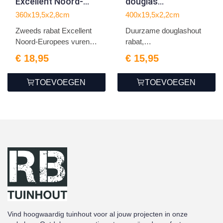
Excellent Noord-
douglas
Europees vuren
1.1/2.2x19.5x400cm
360x19,5x2,8cm
400x19,5x2,2cm
grijs gespoten
Zweeds rabat Excellent
Duurzame douglashout
1.4/2.8x19.5x360cm
Noord-Europees vuren
rabat,
g...
1.1/2.2x19.5x400c...
€ 18,95
€ 15,95
TOEVOEGEN
TOEVOEGEN
Vind hoogwaardig tuinhout voor al jouw projecten in onze