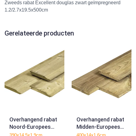
Zweeds rabat Excellent douglas zwart geïmpregneerd
1.2/2.7x19.5x500cm
Gerelateerde producten
Overhangend rabat
Overhangend rabat
Noord-Europees
Midden-Europees
O/S-IV vuren
grenen
390x14,5x1,9cm
400x14x1,6cm