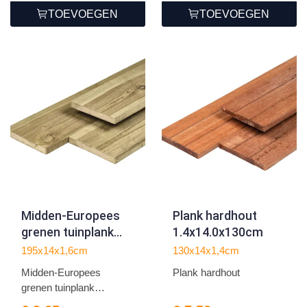
TOEVOEGEN
TOEVOEGEN
Midden-Europees
Plank hardhout
grenen tuinplank
1.4x14.0x130cm
gedroogd, groen
195x14x1,6cm
130x14x1,4cm
geïmpregneerd,
Midden-Europees
Plank hardhout
geschaafd 4rh 1,6 x
grenen tuinplank
14,0 x 195 cm
gedroogd, gr...