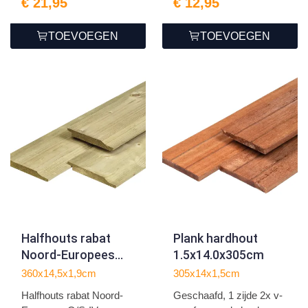
€ 21,95
€ 12,95
TOEVOEGEN
TOEVOEGEN
Halfhouts rabat
Plank hardhout
Noord-Europees
1.5x14.0x305cm
O/S-IV vuren
360x14,5x1,9cm
305x14x1,5cm
1.9x14.5x360cm
Halfhouts rabat Noord-
Geschaafd, 1 zijde 2x v-