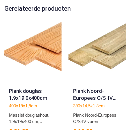
Gerelateerde producten
Plank douglas
Plank Noord-
1.9x19.0x400cm
Europees O/S-IV
vuren
400x19x1,9cm
390x14,5x1,8cm
1.8x14.5x390cm
Massief douglashout,
Plank Noord-Europees
1.9x19x400 cm,
O/S-IV vuren
veelzijdi...