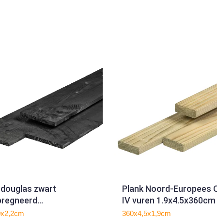
 douglas zwart
Plank Noord-Europees 
pregneerd
IV vuren 1.9x4.5x360cm
20.0x300cm
0x2,2cm
360x4,5x1,9cm