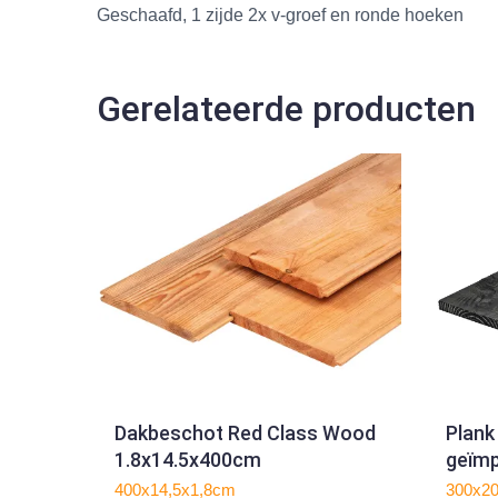
Geschaafd, 1 zijde 2x v-groef en ronde hoeken
Gerelateerde producten
Dakbeschot Red Class Wood
Plank
1.8x14.5x400cm
geïm
2.2x
400x14,5x1,8cm
300x2