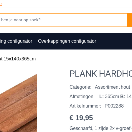
er
ing configurator
Overkappingen configurator
ut 15x140x365cm
PLANK HARDHO
Categorie:
Assortiment hout
Afmetingen:
L:
365cm
B:
1
Artikelnummer:
P002288
€ 19,95
Geschaafd, 1 zijde 2x v-groe