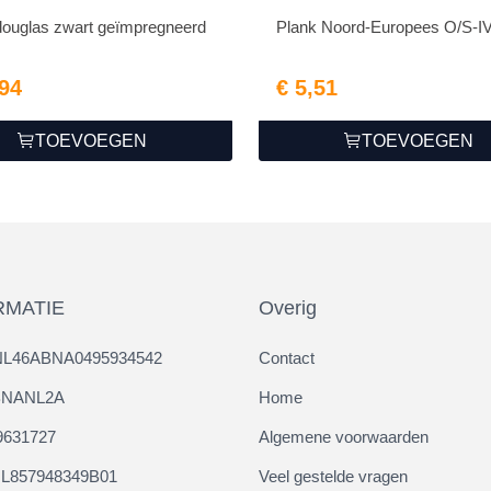
douglas zwart geïmpregneerd
Plank Noord-Europees O/S-IV
,94
€ 5,51
TOEVOEGEN
TOEVOEGEN
RMATIE
Overig
NL46ABNA0495934542
Contact
ABNANL2A
Home
9631727
Algemene voorwaarden
L857948349B01
Veel gestelde vragen