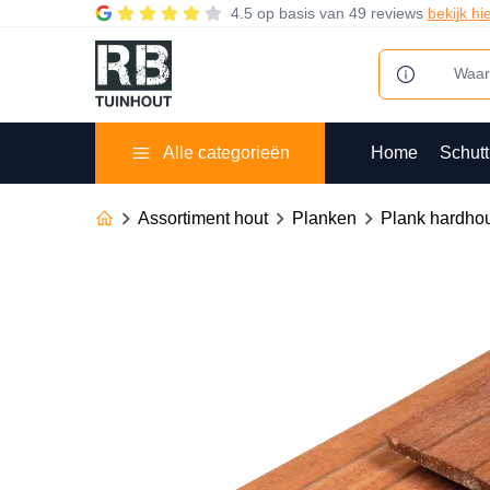
4.5
op basis van
49 reviews
bekijk hi
Alle categorieën
Home
Schutt
Assortiment hout
Planken
Plank hardho