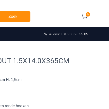
0
Zoek
Bel ons: +316 30 25 55 05
UT 1.5X14.0X365CM
4cm
H:
1,5cm
f en ronde hoeken