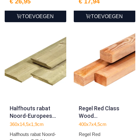
€ 26,95
€ 17,94
TOEVOEGEN
TOEVOEGEN
Halfhouts rabat
Regel Red Class
Noord-Europees
Wood
O/S-IV vuren
4.5x7.0x400cm
360x14,5x1,9cm
400x7x4,5cm
1.9x14.5x360cm
Halfhouts rabat Noord-
Regel Red