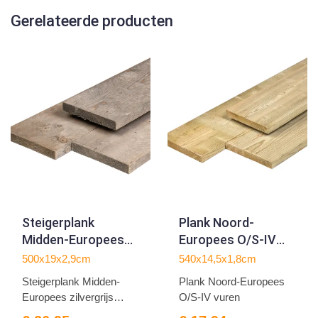
Gerelateerde producten
Steigerplank
Plank Noord-
Midden-Europees
Europees O/S-IV
zilvergrijs vuren
vuren
500x19x2,9cm
540x14,5x1,8cm
2.9x19.0x500cm
1.8x14.5x540cm
Steigerplank Midden-
Plank Noord-Europees
Europees zilvergrijs
O/S-IV vuren
vure...