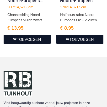
Noord-Europees
Noord-Europees
vuren zwart
O/S-IV vuren
300x14,5x1,8cm
270x14,5x1,9cm
gespoten
1.9x14.5x270cm
Channelsiding Noord-
Halfhouts rabat Noord-
1.8x14.5x300cm
Europees vuren zwart
Europees O/S-IV vuren
gesp...
€ 13,95
€ 8,95
TOEVOEGEN
TOEVOEGEN
Vind hoogwaardig tuinhout voor al jouw projecten in onze