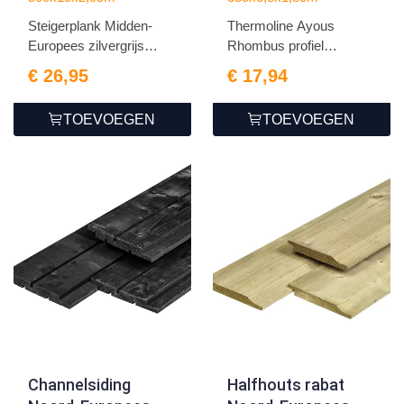
2.9x19.0x500cm
1.8x6.8x335cm
Steigerplank Midden-
Thermoline Ayous
Europees zilvergrijs
Rhombus profiel
vure...
geschaafd
€ 26,95
€ 17,94
TOEVOEGEN
TOEVOEGEN
Channelsiding
Halfhouts rabat