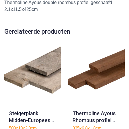
Thermoline Ayous double rhombus profiel geschaafd
2.1x11.5x425cm
Gerelateerde producten
Steigerplank
Thermoline Ayous
Midden-Europees
Rhombus profiel
zilvergrijs vuren
geschaafd
500x19x2,9cm
335x6,8x1,8cm