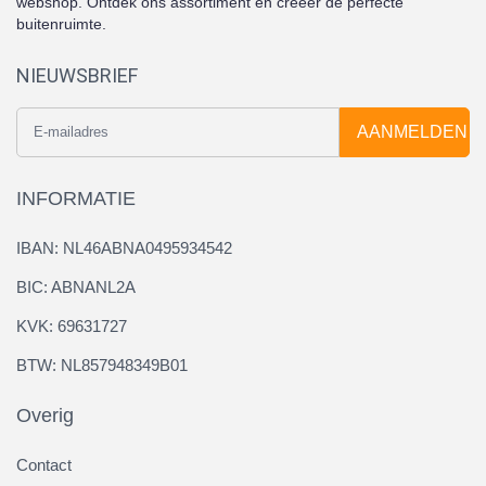
webshop. Ontdek ons assortiment en creëer de perfecte
buitenruimte.
NIEUWSBRIEF
AANMELDEN
INFORMATIE
IBAN: NL46ABNA0495934542
BIC: ABNANL2A
KVK: 69631727
BTW: NL857948349B01
Overig
Contact