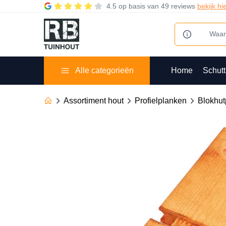
4.5
op basis van
49 reviews
bekijk hi
Alle categorieën
Home
Schutt
Assortiment hout
Profielplanken
Blokhut