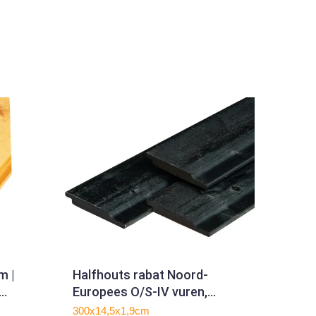
m |
Halfhouts rabat Noord-
Europees O/S-IV vuren,
1.9x14.5x300cm zwart
300x14,5x1,9cm