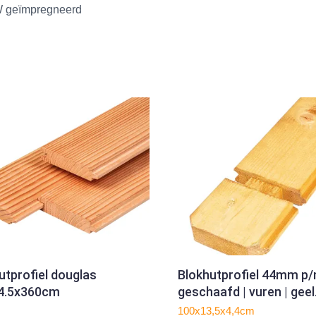
CW geïmpregneerd
utprofiel douglas
Blokhutprofiel 44mm p/
14.5x360cm
geschaafd | vuren | geel
geïmpregneerd
100x13,5x4,4cm