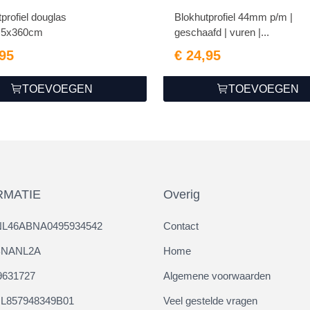
profiel douglas
Blokhutprofiel 44mm p/m |
.5x360cm
geschaafd | vuren |...
,95
€ 24,95
TOEVOEGEN
TOEVOEGEN
RMATIE
Overig
NL46ABNA0495934542
Contact
ABNANL2A
Home
9631727
Algemene voorwaarden
L857948349B01
Veel gestelde vragen