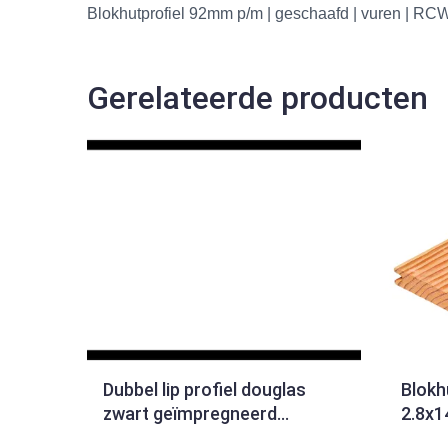
Blokhutprofiel 92mm p/m | geschaafd | vuren | R
Gerelateerde producten
Dubbel lip profiel douglas
Blokh
zwart geïmpregneerd
2.8x
1.8x19.0x500cm