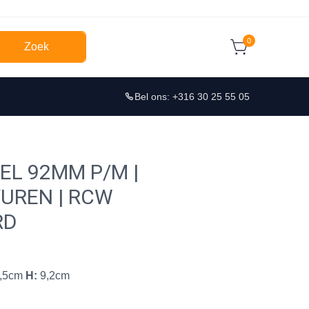
0
Zoek
Bel ons: +316 30 25 55 05
EL 92MM P/M |
VUREN | RCW
RD
,5cm
H:
9,2cm