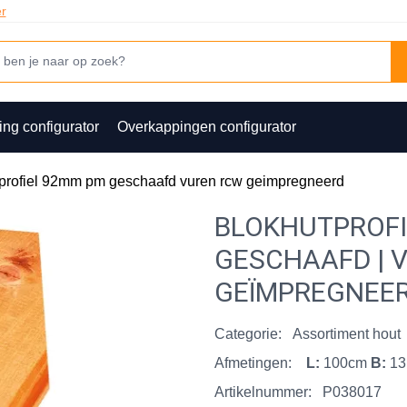
er
ing configurator
Overkappingen configurator
profiel 92mm pm geschaafd vuren rcw geimpregneerd
BLOKHUTPROFI
GESCHAAFD | 
GEÏMPREGNEE
Categorie:
Assortiment hout
Afmetingen:
L:
100cm
B:
13
Artikelnummer:
P038017