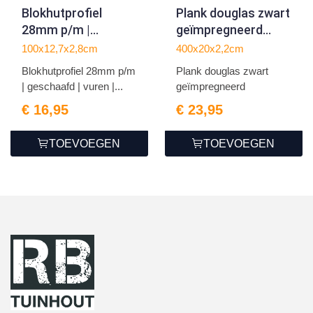
Blokhutprofiel
Plank douglas zwart
28mm p/m |
geïmpregneerd
geschaafd | vuren |
2.2x20.0x400cm
100x12,7x2,8cm
400x20x2,2cm
groen
Blokhutprofiel 28mm p/m
Plank douglas zwart
geïmpregneerd
| geschaafd | vuren |...
geïmpregneerd
€ 16,95
€ 23,95
TOEVOEGEN
TOEVOEGEN