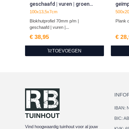
geschaafd | vuren | groen
geïm
geïmpregneerd
2.2x
100x13,5x7cm
500x2
Blokhutprofiel 70mm p/m |
Plank 
geschaafd | vuren |...
€ 38,95
€ 28
TOEVOEGEN
INFO
IBAN: 
BIC: 
Vind hoogwaardig tuinhout voor al jouw
KVK: 6