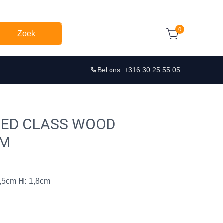
0
Zoek
Bel ons: +316 30 25 55 05
RED CLASS WOOD
CM
,5cm
H:
1,8cm