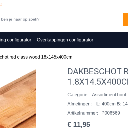
er
ing configurator
Overkappingen configurator
chot red class wood 18x145x400cm
DAKBESCHOT 
1.8X14.5X400
Categorie:
Assortiment hout
Afmetingen:
L:
400cm
B:
14
Artikelnummer:
P006569
€ 11,95