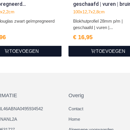
pregneerd
geschaafd | vuren | brui
20.0x500cm
geïmpregneerd
0x2,2cm
100x12,7x2,8cm
douglas zwart geïmpregneerd
Blokhutprofiel 28mm p/m |
geschaafd | vuren |...
,96
€ 16,95
TOEVOEGEN
TOEVOEGEN
RMATIE
Overig
NL46ABNA0495934542
Contact
ABNANL2A
Home
9631727
Algemene voorwaarden