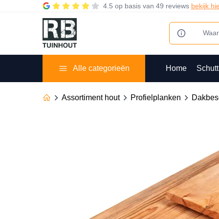
4.5
op basis van
49 reviews
bekijk hi
Alle categorieën
Home
Schutt
Assortiment hout
Profielplanken
Dakbes