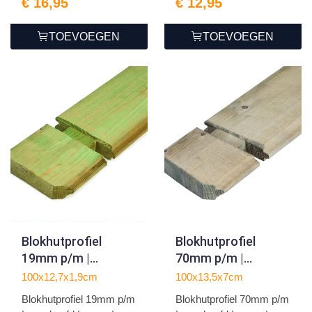
€ 16,95
€ 12,95
TOEVOEGEN
TOEVOEGEN
Blokhutprofiel
Blokhutprofiel
19mm p/m |
70mm p/m |
geschaafd | vuren |
geschaafd | vuren |
100x12,7x1,9cm
100x13,5x7cm
groen
grijs geïmpregneerd
Blokhutprofiel 19mm p/m
Blokhutprofiel 70mm p/m
geïmpregneerd