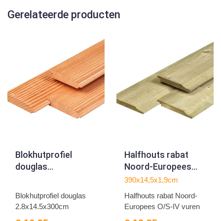
Gerelateerde producten
Blokhutprofiel
Halfhouts rabat
douglas
Noord-Europees
2.8x14.5x300cm
O/S-IV vuren
390x14,5x1,9cm
1.9x14.5x390cm
Blokhutprofiel douglas
Halfhouts rabat Noord-
2.8x14.5x300cm
Europees O/S-IV vuren