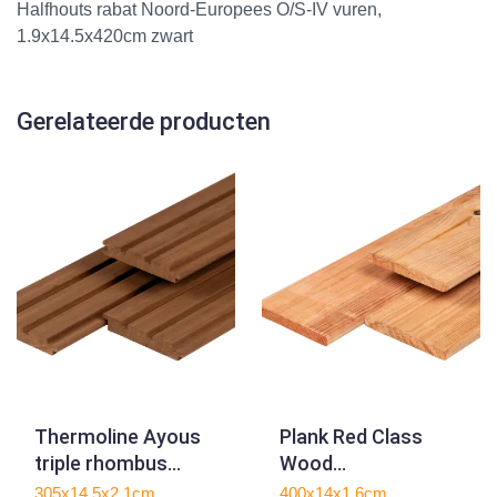
Halfhouts rabat Noord-Europees O/S-IV vuren,
1.9x14.5x420cm zwart
Gerelateerde producten
Thermoline Ayous
Plank Red Class
triple rhombus
Wood
profiel geschaafd
1.6x14.0x400cm
305x14,5x2,1cm
400x14x1,6cm