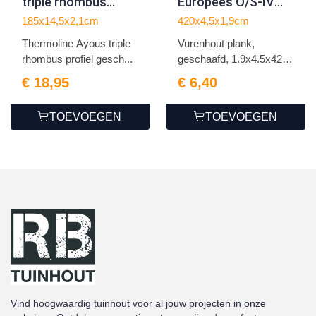
triple rhombus
Europees O/S-IV
profiel geschaafd
vuren
185x14,5x2,1cm
420x4,5x1,9cm
2.1x14.5x185cm
1.9x4.5x420cm
Thermoline Ayous triple
Vurenhout plank,
rhombus profiel gesch...
geschaafd, 1.9x4.5x420
cm
€ 18,95
€ 6,40
TOEVOEGEN
TOEVOEGEN
Vind hoogwaardig tuinhout voor al jouw projecten in onze