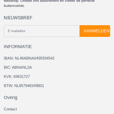
webshop. Ontdek ons assortiment en creëer de perfecte
buitenruimte.
NIEUWSBRIEF
AANMELDEN
INFORMATIE
IBAN: NL46ABNA0495934542
BIC: ABNANL2A
KVK: 69631727
BTW: NL857948349B01
Overig
Contact