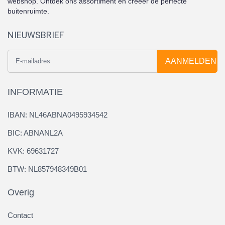
webshop. Ontdek ons assortiment en creëer de perfecte
buitenruimte.
NIEUWSBRIEF
AANMELDEN
INFORMATIE
IBAN: NL46ABNA0495934542
BIC: ABNANL2A
KVK: 69631727
BTW: NL857948349B01
Overig
Contact