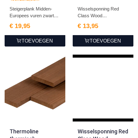
gespoten
Steigerplank Midden-
Wisselsponning Red
2.9x19.0x400cm
Europees vuren zwart
Class Wood
gesp...
1.8x19.5x300cm
€ 19,95
€ 13,95
TOEVOEGEN
TOEVOEGEN
Thermoline
Wisselsponning Red