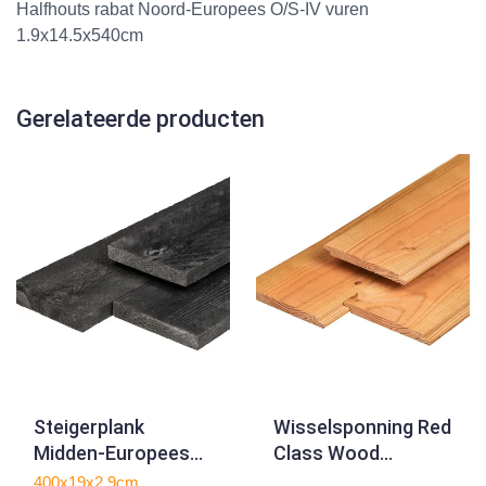
Halfhouts rabat Noord-Europees O/S-IV vuren
1.9x14.5x540cm
Gerelateerde producten
Steigerplank
Wisselsponning Red
Midden-Europees
Class Wood
vuren zwart
1.8x19.5x300cm
400x19x2,9cm