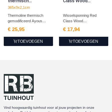
thermisch
Class Wood
gemodificeerd
1.8x19.5x400cm
365x9x2,1cm
Ayous
Thermoline thermisch
Wisselsponning Red
channelsiding 2,1 x
gemodificeerd Ayous
Class Wood
9,0 x 365 cm
chan...
1.8x19.5x400cm
€ 25,95
€ 17,94
geschaafd
TOEVOEGEN
TOEVOEGEN
Vind hoogwaardig tuinhout voor al jouw projecten in onze