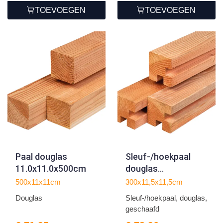
TOEVOEGEN
TOEVOEGEN
Paal douglas
Sleuf-/hoekpaal
11.0x11.0x500cm
douglas
11.5x11.5x300cm
500x11x11cm
300x11,5x11,5cm
Douglas
Sleuf-/hoekpaal, douglas,
geschaafd