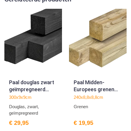
Paal douglas zwart
Paal Midden-
geïmpregneerd
Europees grenen
9.0x9.0x300cm
8.8x8.8x240cm
300x9x9cm
240x8,8x8,8cm
Douglas, zwart,
Grenen
geïmpregneerd
€ 29,95
€ 19,95