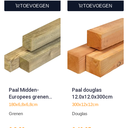
TOEVOEGEN
TOEVOEGEN
Paal Midden-
Paal douglas
Europees grenen
12.0x12.0x300cm
6.8x6.8x180cm
180x6,8x6,8cm
300x12x12cm
Grenen
Douglas