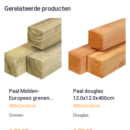
Gerelateerde producten
Paal Midden-
Paal douglas
Europees grenen
12.0x12.0x400cm
12.0x12.0x300cm
300x12x12cm
400x12x12cm
Grenen
Douglas