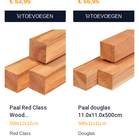
€ 53,95
€ 55,95
TOEVOEGEN
TOEVOEGEN
Paal Red Class
Paal douglas
Wood
11.0x11.0x500cm
12.0x12.0x500cm
500x12x12cm
500x11x11cm
Red Class
Douglas