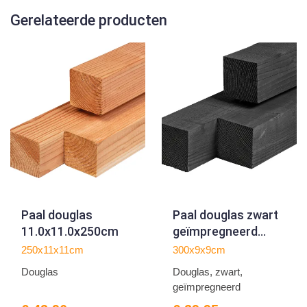
Gerelateerde producten
Paal douglas
Paal douglas zwart
11.0x11.0x250cm
geïmpregneerd
9.0x9.0x300cm
250x11x11cm
300x9x9cm
Douglas
Douglas, zwart,
geïmpregneerd