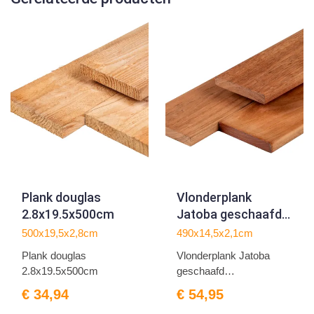
Plank douglas
Vlonderplank
2.8x19.5x500cm
Jatoba geschaafd
2.1x14.5x490cm
500x19,5x2,8cm
490x14,5x2,1cm
Plank douglas
Vlonderplank Jatoba
2.8x19.5x500cm
geschaafd
2.1x14.5x490cm
€ 34,94
€ 54,95