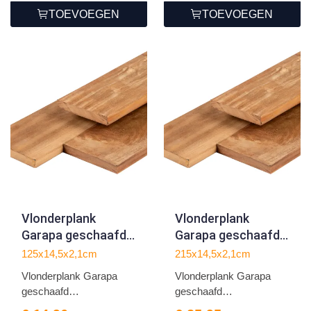
TOEVOEGEN
TOEVOEGEN
Vlonderplank
Vlonderplank
Garapa geschaafd
Garapa geschaafd
2.1x14.5x125cm
2.1x14.5x215cm
125x14,5x2,1cm
215x14,5x2,1cm
Vlonderplank Garapa
Vlonderplank Garapa
geschaafd
geschaafd
2.1x14.5x125cm
2.1x14.5x215cm