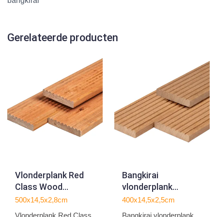
bangkirai
Gerelateerde producten
Vlonderplank Red
Bangkirai
Class Wood
vlonderplank
2.8x14.5x500cm
gedroogd
500x14,5x2,8cm
400x14,5x2,5cm
2.5x14.5x400 cm
Vlonderplank Red Class
Bangkirai vlonderplank