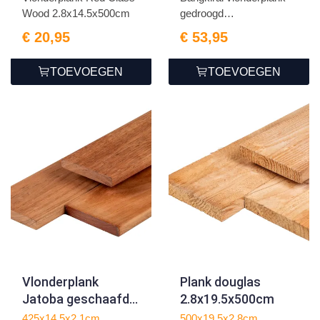
geschaafd 7
Wood 2.8x14.5x500cm
gedroogd
groeven + 1 zijde
2.5x14.5x400...
€ 20,95
€ 53,95
glad
TOEVOEGEN
TOEVOEGEN
Vlonderplank
Plank douglas
Jatoba geschaafd
2.8x19.5x500cm
2.1x14.5x425cm
425x14,5x2,1cm
500x19,5x2,8cm