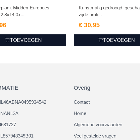
rplank Midden-Europees
Kunstmatig gedroogd, geschaa
2.8x14.0x...
zijde profi...
,96
€ 30,95
TOEVOEGEN
TOEVOEGEN
RMATIE
Overig
NL46ABNA0495934542
Contact
ABNANL2A
Home
9631727
Algemene voorwaarden
L857948349B01
Veel gestelde vragen