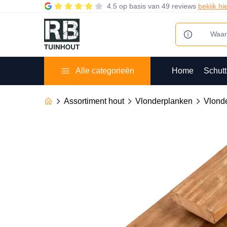
4.5
op basis van
49 reviews
bekijk hi
Alle categorieën
Home
Schutt
Assortiment hout
Vlonderplanken
Vlond