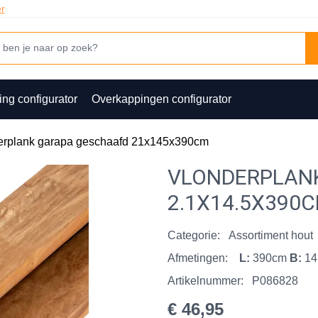
er
ing configurator
Overkappingen configurator
erplank garapa geschaafd 21x145x390cm
VLONDERPLAN
2.1X14.5X390
Categorie:
Assortiment hout
Afmetingen:
L:
390cm
B:
14
Artikelnummer:
P086828
€ 46,95