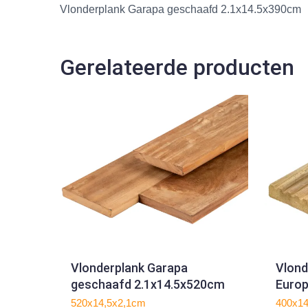
Vlonderplank Garapa geschaafd 2.1x14.5x390cm
Gerelateerde producten
Vlonderplank Garapa
Vlond
geschaafd 2.1x14.5x520cm
Europ
2.8x
520x14,5x2,1cm
400x1