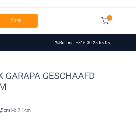
0
Zoek
Bel ons: +316 30 25 55 05
K GARAPA GESCHAAFD
CM
,5cm
H:
2,1cm