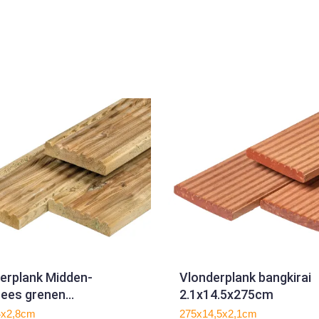
erplank Midden-
Vlonderplank bangkirai
ees grenen
2.1x14.5x275cm
14.0x400cm
4x2,8cm
275x14,5x2,1cm