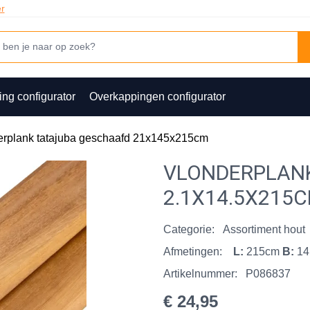
er
ing configurator
Overkappingen configurator
erplank tatajuba geschaafd 21x145x215cm
VLONDERPLAN
2.1X14.5X215
Categorie:
Assortiment hout
Afmetingen:
L:
215cm
B:
14
Artikelnummer:
P086837
€ 24,95