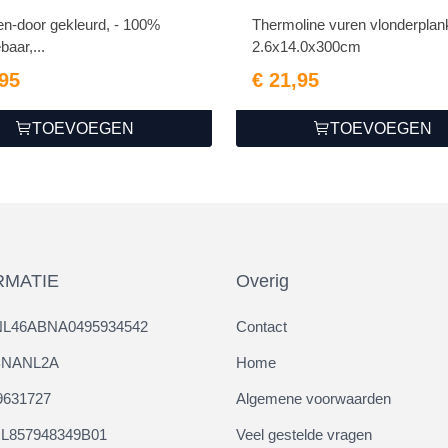
-door gekleurd, - 100%
Thermoline vuren vlonderplan
baar,...
2.6x14.0x300cm
,95
€ 21,95
TOEVOEGEN
TOEVOEGEN
RMATIE
Overig
NL46ABNA0495934542
Contact
ABNANL2A
Home
9631727
Algemene voorwaarden
L857948349B01
Veel gestelde vragen