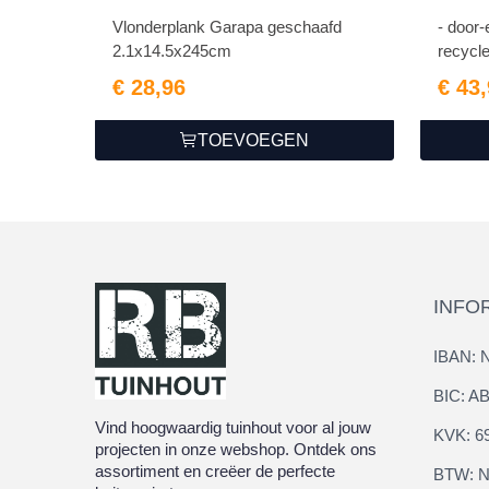
Vlonderplank Garapa geschaafd
- door-en
2.1x14.5x245cm
recycle
€ 28,96
€ 43
TOEVOEGEN
INFO
IBAN: 
BIC: 
Vind hoogwaardig tuinhout voor al jouw
KVK: 6
projecten in onze webshop. Ontdek ons
assortiment en creëer de perfecte
BTW: N