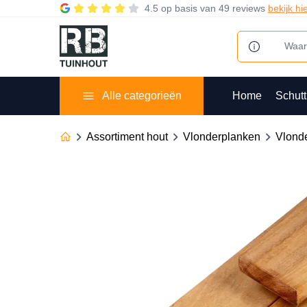
4.5
op basis van
49 reviews
bekijk hi
Alle categorieën
Home
Schutt
Assortiment hout
Vlonderplanken
Vlond