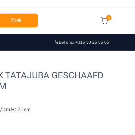
0
Zoek
Bel ons: +316 30 25 55 05
K TATAJUBA GESCHAAFD
CM
,5cm
H:
2,1cm