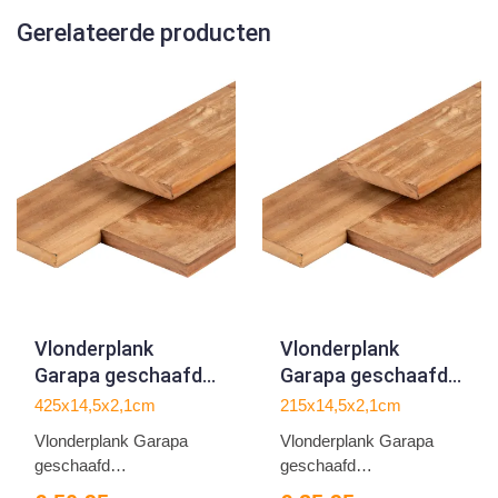
Gerelateerde producten
Vlonderplank
Vlonderplank
Garapa geschaafd
Garapa geschaafd
2.1x14.5x425cm
2.1x14.5x215cm
425x14,5x2,1cm
215x14,5x2,1cm
Vlonderplank Garapa
Vlonderplank Garapa
geschaafd
geschaafd
2.1x14.5x425cm
2.1x14.5x215cm