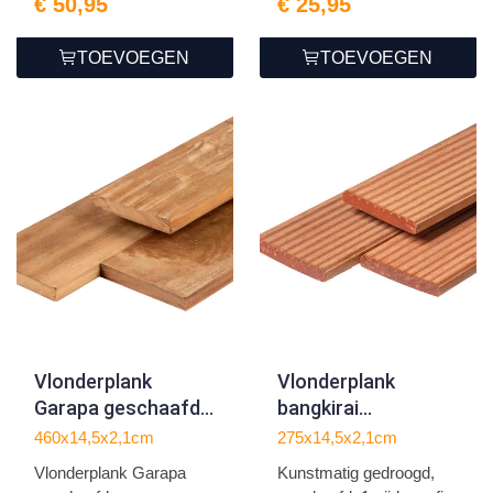
€ 50,95
€ 25,95
TOEVOEGEN
TOEVOEGEN
Vlonderplank
Vlonderplank
Garapa geschaafd
bangkirai
2.1x14.5x460cm
2.1x14.5x275cm
460x14,5x2,1cm
275x14,5x2,1cm
Vlonderplank Garapa
Kunstmatig gedroogd,