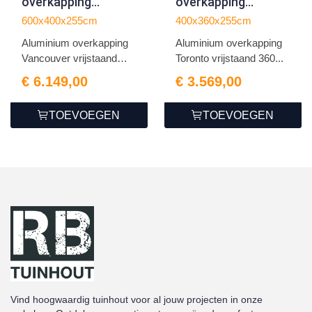
overkapping
overkapping
Vancouver
Toronto vrijstaand
600x400x255cm
400x360x255cm
vrijstaand 400 x 600
360 x 400 x 255 cm
Aluminium overkapping
Aluminium overkapping
x 255 cm antraciet
antraciet
Vancouver vrijstaand
Toronto vrijstaand 360...
an...
€ 6.149,00
€ 3.569,00
TOEVOEGEN
TOEVOEGEN
Vind hoogwaardig tuinhout voor al jouw projecten in onze