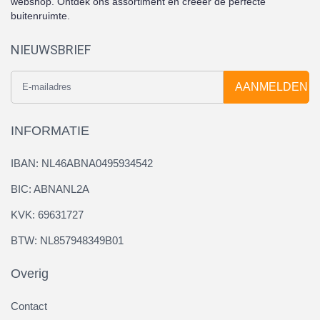
webshop. Ontdek ons assortiment en creëer de perfecte
buitenruimte.
NIEUWSBRIEF
AANMELDEN
INFORMATIE
IBAN: NL46ABNA0495934542
BIC: ABNANL2A
KVK: 69631727
BTW: NL857948349B01
Overig
Contact