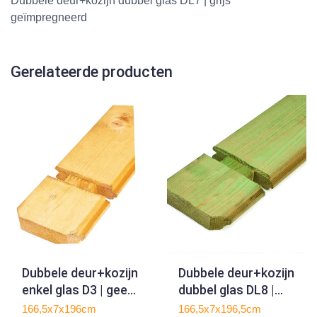
Dubbele deur+kozijn dubbel glas DL7 | grijs
geïmpregneerd
Gerelateerde producten
Dubbele deur+kozijn
Dubbele deur+kozijn
enkel glas D3 | geel
dubbel glas DL8 |
geïmpregneerd
groen
166,5x7x196cm
166,5x7x196,5cm