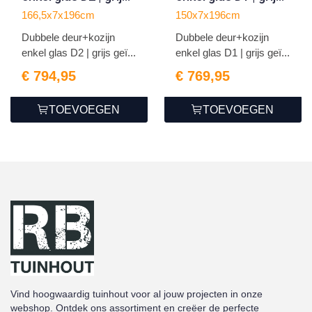
geïmpregneerd
geïmpregneerd
166,5x7x196cm
150x7x196cm
Dubbele deur+kozijn
Dubbele deur+kozijn
enkel glas D2 | grijs geï...
enkel glas D1 | grijs geï...
€ 794,95
€ 769,95
TOEVOEGEN
TOEVOEGEN
Vind hoogwaardig tuinhout voor al jouw projecten in onze
webshop. Ontdek ons assortiment en creëer de perfecte