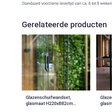
Standaard voorziene levertijd van ca. 6 tot 8 weken
Gerelateerde producten
Glazenschuifwandset,
Glaze
glasmaat H220xB82cm
glas
Breedte tot 322cm 4-sporig
Breed