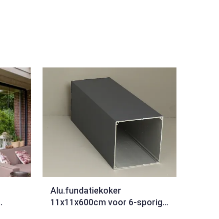
Alu.fundatiekoker
11x11x600cm voor 6-sporig
orig
set