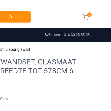
0
Zoek
Bel ons: +316 30 25 55 05
m 6 sporig zwart
FWANDSET, GLASMAAT
REEDTE TOT 578CM 6-
90cm