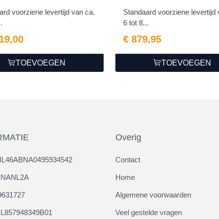
zwart
rd voorziene levertijd van ca.
Standaard voorziene levertijd 
..
6 tot 8...
019,00
€ 879,95
TOEVOEGEN
TOEVOEGEN
RMATIE
Overig
NL46ABNA0495934542
Contact
ABNANL2A
Home
9631727
Algemene voorwaarden
L857948349B01
Veel gestelde vragen