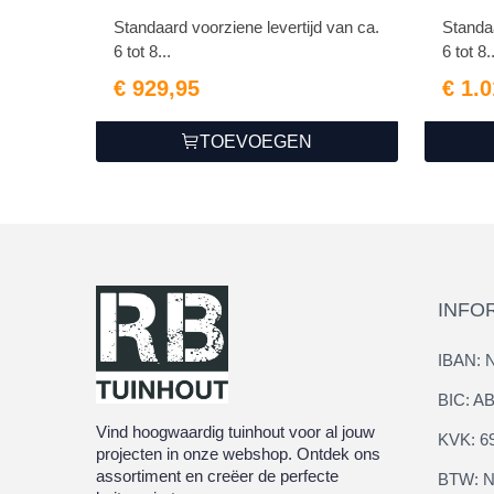
antraciet
zwart
Standaard voorziene levertijd van ca.
Standaa
6 tot 8...
6 tot 8.
€ 929,95
€ 1.
TOEVOEGEN
INFO
IBAN: 
BIC: 
Vind hoogwaardig tuinhout voor al jouw
KVK: 6
projecten in onze webshop. Ontdek ons
assortiment en creëer de perfecte
BTW: N