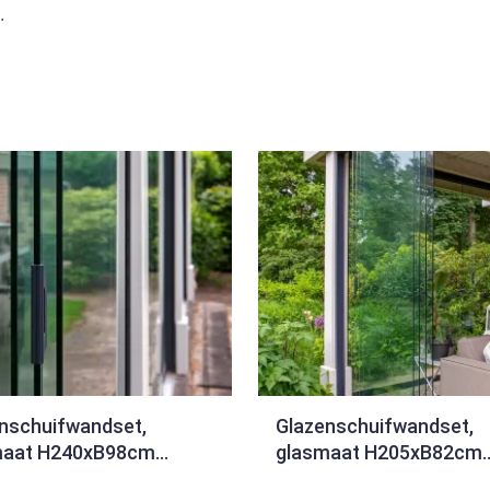
.
nschuifwandset,
Glazenschuifwandset,
maat H240xB98cm
glasmaat H205xB82cm
te tot 386cm 4-sporig
Breedte tot 322cm 4-sp