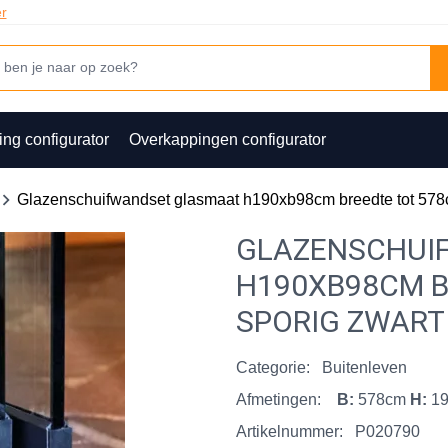
er
ing configurator
Overkappingen configurator
Glazenschuifwandset glasmaat h190xb98cm breedte tot 578c
GLAZENSCHUI
H190XB98CM B
SPORIG ZWART
Categorie:
Buitenleven
Afmetingen:
B:
578cm
H:
1
Artikelnummer:
P020790