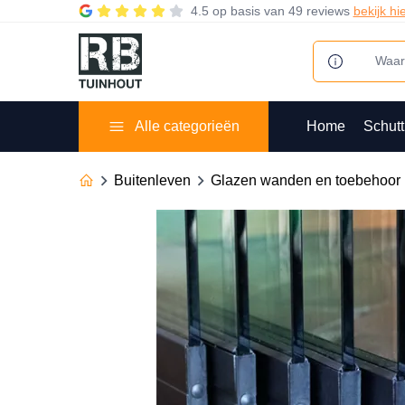
4.5
op basis van
49 reviews
bekijk hi
Alle categorieën
Home
Schutt
Buitenleven
Glazen wanden en toebehoor