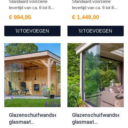
Standaard voorziene
Standaard voorziene
4-sporig antraciet
6-sporig antraciet
levertijd van ca. 6 tot 8...
levertijd van ca. 6 tot 8...
€ 994,95
€ 1.449,00
TOEVOEGEN
TOEVOEGEN
Glazenschuifwandset,
Glazenschuifwandset,
glasmaat
glasmaat