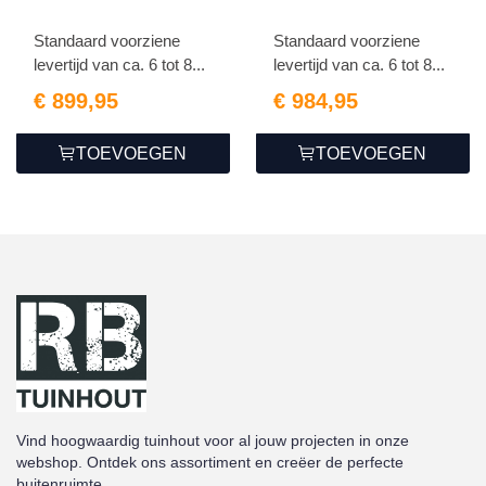
H210xB82cm
H215xB98cm
Breedte tot 322cm
Breedte tot 386cm
Standaard voorziene
Standaard voorziene
4-sporig zwart
4-sporig zwart
levertijd van ca. 6 tot 8...
levertijd van ca. 6 tot 8...
€ 899,95
€ 984,95
TOEVOEGEN
TOEVOEGEN
Vind hoogwaardig tuinhout voor al jouw projecten in onze
webshop. Ontdek ons assortiment en creëer de perfecte
buitenruimte.