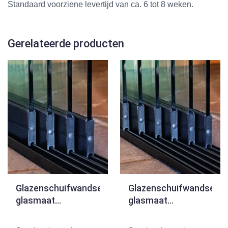
Standaard voorziene levertijd van ca. 6 tot 8 weken.
Gerelateerde producten
Glazenschuifwandset,
Glazenschuifwandset,
glasmaat
glasmaat
H220xB98cm
H205xB82cm
Breedte tot 386cm
Breedte tot 482cm