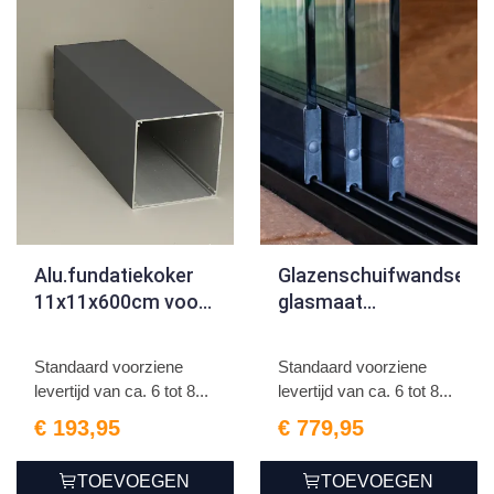
Alu.fundatiekoker
Glazenschuifwandset,
11x11x600cm voor
glasmaat
6-sporig set
H220xB98cm
Breedte tot 290cm
Standaard voorziene
Standaard voorziene
3-sporig zwart
levertijd van ca. 6 tot 8...
levertijd van ca. 6 tot 8...
€ 193,95
€ 779,95
TOEVOEGEN
TOEVOEGEN