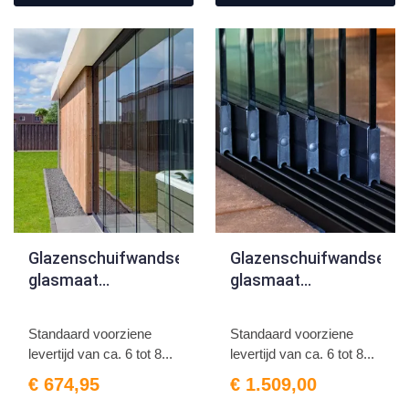
Glazenschuifwandset,
Glazenschuifwandset,
glasmaat
glasmaat
H200xB82cm
H220xB82cm
Breedte tot 242cm
Breedte tot 482cm
Standaard voorziene
Standaard voorziene
3-sporig antraciet
6-sporig antraciet
levertijd van ca. 6 tot 8...
levertijd van ca. 6 tot 8...
€ 674,95
€ 1.509,00