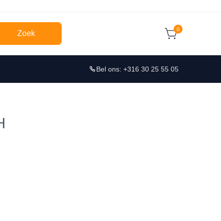
0
Zoek
Bel ons: +316 30 25 55 05
H