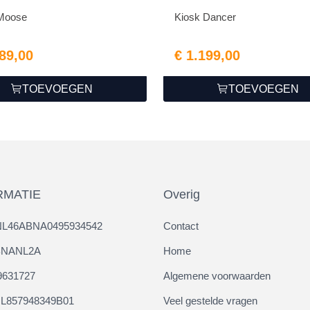
 Moose
Kiosk Dancer
889,00
€ 1.199,00
TOEVOEGEN
TOEVOEGEN
RMATIE
Overig
NL46ABNA0495934542
Contact
ABNANL2A
Home
9631727
Algemene voorwaarden
L857948349B01
Veel gestelde vragen