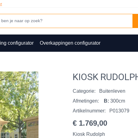
er
ing configurator
Overkappingen configurator
KIOSK RUDOLP
Categorie:
Buitenleven
Afmetingen:
B:
300cm
Artikelnummer:
P013079
€ 1.769,00
Kiosk Rudolph