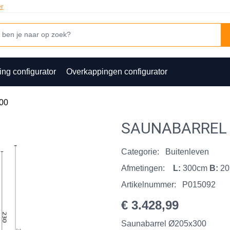
er
ing configurator
Overkappingen configurator
00
SAUNABARREL
Categorie:
Buitenleven
Afmetingen:
L:
300cm
B:
2
Artikelnummer:
P015092
€ 3.428,99
Saunabarrel Ø205x300