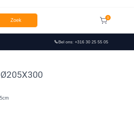
0
Zoek
Bel ons: +316 30 25 55 05
 Ø205X300
05cm