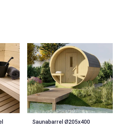
el
Saunabarrel Ø205x400