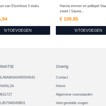
un van Elzenhout 3 stuks
Harvia emmer en pollepel Sta
zwart | Sauna...
5,94
€ 109,95
TOEVOEGEN
TOEVOEGEN
RMATIE
Overig
NL46ABNA0495934542
Contact
ABNANL2A
Home
9631727
Algemene voorwaarden
L857948349B01
Veel gestelde vragen