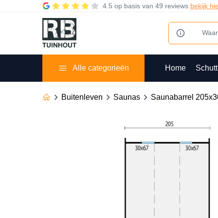
4.5
op basis van
49 reviews
bekijk hi
Alle categorieën
Home
Schutt
Buitenleven
Saunas
Saunabarrel 205x3